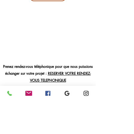
Prenez rendez-vous téléphonique pour que nous puissions
échanger sur votre projet :
RESERVER VOTRE RENDEZ-
VOUS TELEPHONIQUE
audrey.valaud_decoration
contact@audreyvalaud.com
+33 6 69 22 61 63
Présence Locale et à Distance : Basée à Chambéry en